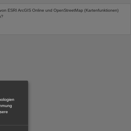
 von
ESRI ArcGIS Online und OpenStreetMap (Kartenfunktionen)
n?
nologien
timmung
nsere