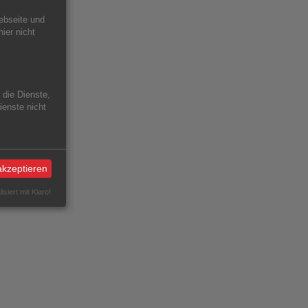
ebseite und
hier nicht
 die Dienste,
enste nicht
akzeptieren
isiert mit Klaro!