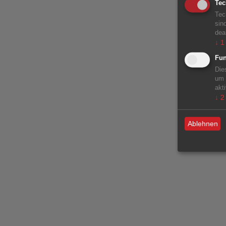
Tec
Tec
sin
dea
↓
1
Fun
Die
um 
akt
↓
2
Ablehnen